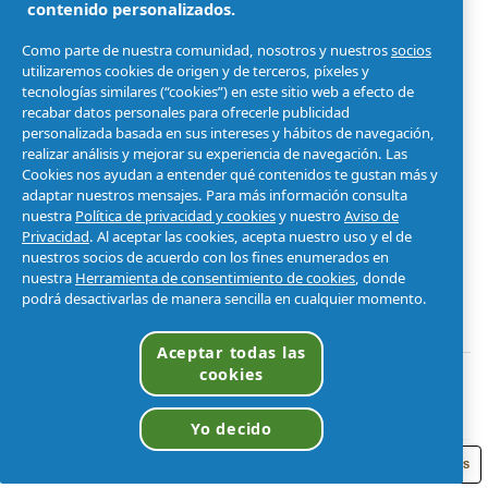
Antiquiebre
peinar
capilar
contenido personalizados.
Biotinamina B3
fortalecedora
anticaída⁺
Biotinamina B3
Biotinamina
Como parte de nuestra comunidad, nosotros y nuestros
socios
Biotinamina B3
B3 para todo
utilizaremos cookies de origen y de terceros, píxeles y
Biotinamina B3
Anticaída
tipo de
tecnologías similares (“cookies”) en este sitio web a efecto de
Anticaída
cabello
recabar datos personales para ofrecerle publicidad
personalizada basada en sus intereses y hábitos de navegación,
Tónico capilar
realizar análisis y mejorar su experiencia de navegación. Las
anticaída para
Cookies nos ayudan a entender qué contenidos te gustan más y
todo tipo de
adaptar nuestros mensajes. Para más información consulta
cabello
nuestra
Política de privacidad y cookies
y nuestro
Aviso de
Privacidad
. Al aceptar las cookies, acepta nuestro uso y el de
nuestros socios de acuerdo con los fines enumerados en
nuestra
Herramienta de consentimiento de cookies
, donde
podrá desactivarlas de manera sencilla en cualquier momento.
Aceptar todas las
cookies
Novedades
Bambú Nutre y Crece
Yo decido