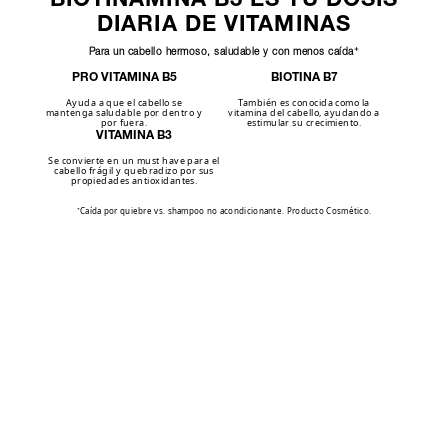
DIARIA DE VITAMINAS
+
Para un cabello hermoso, saludable y con menos caída
PRO VITAMINA B5
BIOTINA B7
Ayuda a que el cabello se
También es conocida como la
mantenga saludable por dentro y
vitamina del cabello, ayudando a
por fuera.
estimular su crecimiento.
VITAMINA B3
Se convierte en un must have para el
cabello frágil y quebradizo por sus
propiedades antioxidantes.
⁺Caída por quiebre vs. shampoo no acondicionante. Producto Cosmético.