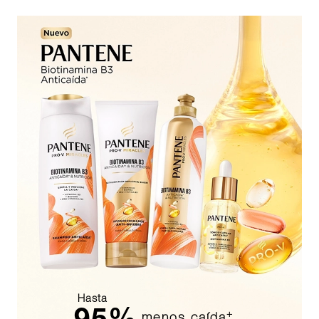
Limpia y previene la caída+
Para todo tipo de cabello
Textura ligera
Fragancia irresistible
pH balanceado
Libre de parabenos añadidos
COMPRA YA
Hasta
95%
+
menos caída
.