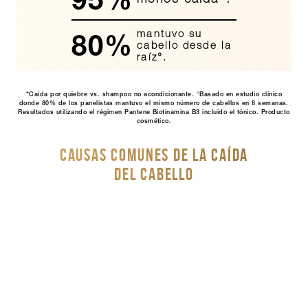
mantuvo su
80%
cabello desde la
raíz°.
+
Caída por quiebre vs. shampoo no acondicionante. °Basado en estudio clínico
donde 80% de los panelistas mantuvo el mismo número de cabellos en 8 semanas.
Resultados utilizando el régimen Pantene Biotinamina B3 incluido el tónico. Producto
cosmético.
CAUSAS COMUNES DE LA CAÍDA
DEL CABELLO