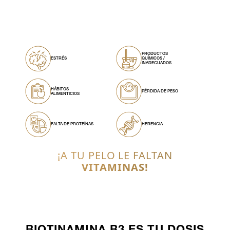
PRODUCTOS
ESTRÉS
QUÍMICOS /
INADECUADOS
HÁBITOS
PÉRDIDA DE PESO
ALIMENTICIOS
FALTA DE PROTEÍNAS
HERENCIA
¡A TU PELO LE FALTAN
VITAMINAS!
BIOTINAMINA B3 ES TU DOSIS