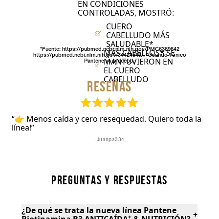
EN CONDICIONES
CONTROLADAS, MOSTRÓ:
CUERO
CABELLUDO MÁS
SALUDABLE*
*Fuente: https://pubmed.ncbi.nlm.nih.gov/PMC6369642
MÁS CABELLOS* SE
https://pubmed.ncbi.nlm.nih.gov/34424549/. *Usando Tónico
MANTUVIERON EN
Pantene vs placebo.
EL CUERO
CABELLUDO
RESEÑAS
“👉 Menos caída y cero resequedad. Quiero toda la
línea!”
-Juanpa334
PREGUNTAS Y RESPUESTAS
¿De qué se trata la nueva línea Pantene
+
+
Biotinamina B3 ANTICAÍDA
& NUTRICIÓN?